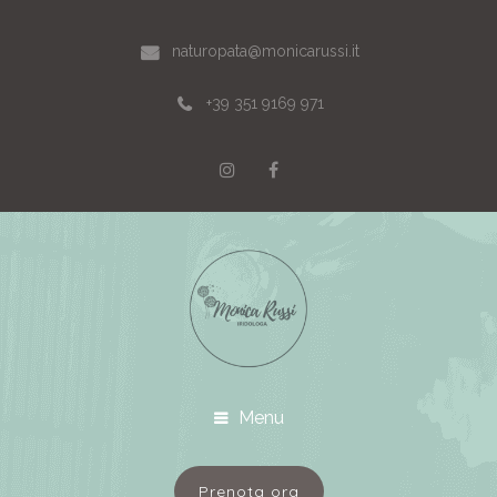
naturopata@monicarussi.it
+39 351 9169 971
Menu
Prenota ora